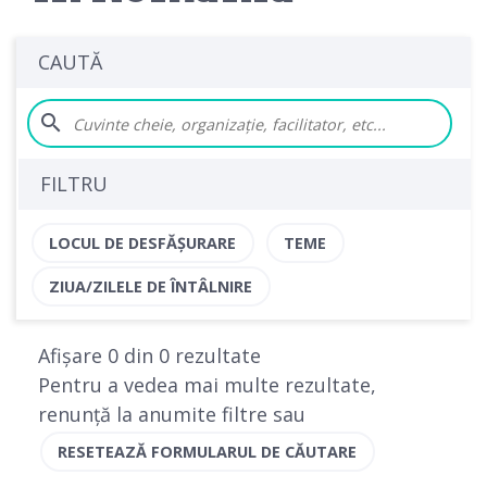
CAUTĂ
search
FILTRU
LOCUL DE DESFĂȘURARE
TEME
ZIUA/ZILELE DE ÎNTÂLNIRE
Afișare 0 din 0 rezultate
Pentru a vedea mai multe rezultate,
renunță la anumite filtre sau
RESETEAZĂ FORMULARUL DE CĂUTARE